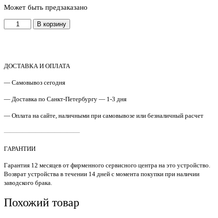
Может быть предзаказано
Количество
В корзину
товара
A8P79-
65015
/
A8P79-
ДОСТАВКА И ОПЛАТА
60121
— Самовывоз сегодня
Блок
сканера
— Доставка по Санкт-Петербургу — 1-3 дня
в
сборе
— Оплата на сайте, наличными при самовывозе или безналичный расчет
HP
LJ
————————————
M521
Original
ГАРАНТИИ
Гарантия 12 месяцев от фирменного сервисного центра на это устройство.
Возврат устройства в течении 14 дней с момента покупки при наличии
заводского брака.
Похожий товар