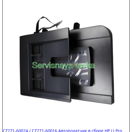
W1A73-
60101
Сканер
/
ADF
в
сборе
HP
M429
Original
CZ271-60024 / CZ271-60016 Автоподатчик в сборе HP LJ Pro