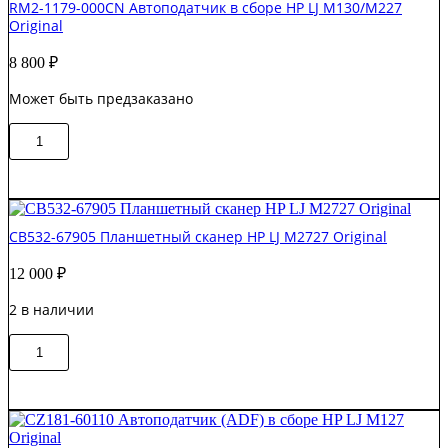
RM2-1179-000CN Автоподатчик в сборе HP LJ M130/M227
Original
8 800
₽
Может быть предзаказано
Количество
В корзину
товара
RM2-
1179-
000CN
Автоподатчик
CB532-67905 Планшетный сканер HP LJ M2727 Original
в
сборе
12 000
₽
HP
LJ
2 в наличии
M130/M227
Original
Количество
В корзину
товара
CB532-
67905
Планшетный
сканер