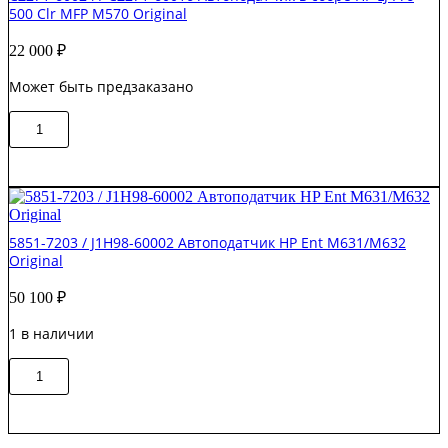
500 Clr MFP M570 Original
22 000
₽
Может быть предзаказано
Количество
В корзину
товара
CZ271-
60024
/
CZ271-
60016
5851-7203 / J1H98-60002 Автоподатчик HP Ent M631/M632
Автоподатчик
Original
в
сборе
50 100
₽
HP
LJ
1 в наличии
Pro
500
Количество
Clr
В корзину
товара
MFP
5851-
M570
7203
Original
/