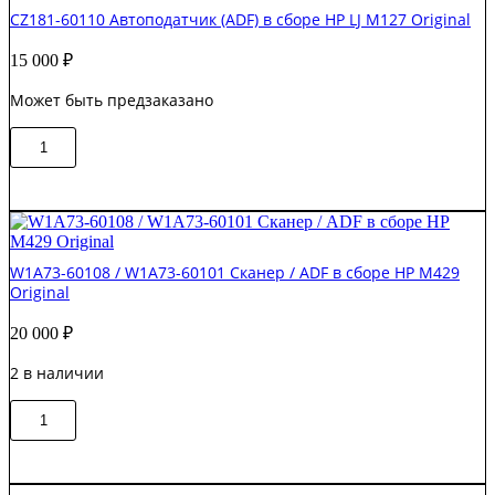
HP
CZ181-60110 Автоподатчик (ADF) в сборе HP LJ M127 Original
LJ
M2727
15 000
₽
Original
Может быть предзаказано
Количество
В корзину
товара
CZ181-
60110
Автоподатчик
(ADF)
в
W1A73-60108 / W1A73-60101 Сканер / ADF в сборе HP M429
сборе
Original
HP
LJ
20 000
₽
M127
Original
2 в наличии
Количество
В корзину
товара
W1A73-
60108
/