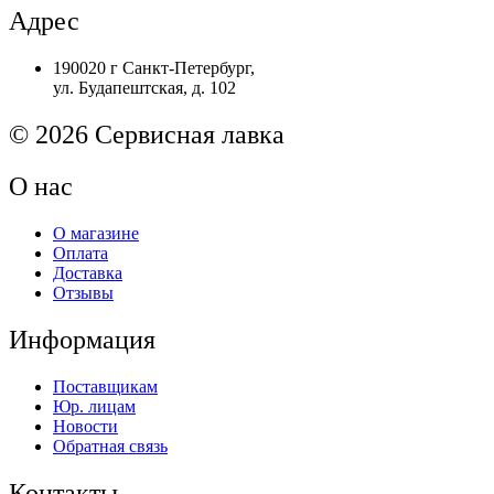
J1H98-
Адрес
60002
Автоподатчик
190020 г Санкт-Петербург,
HP
ул. Будапештская, д. 102
Ent
M631/M632
Original
© 2026 Сервисная лавка
О нас
О магазине
Оплата
Доставка
Отзывы
Информация
Поставщикам
Юр. лицам
Новости
Обратная связь
Контакты