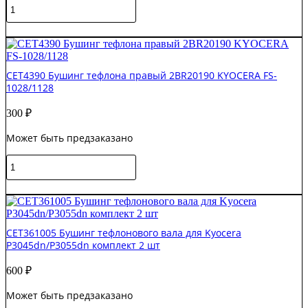
Количество
товара
CET8850
В корзину
Подшипник(бушинг)
тефлонового
вала
CET4390 Бушинг тефлона правый 2BR20190 KYOCERA FS-
передний
1028/1128
Kyocera
КМ-1620/TASKalfa
300
₽
180/181
Может быть предзаказано
Количество
товара
CET4390
В корзину
Бушинг
тефлона
правый
CET361005 Бушинг тефлонового вала для Kyocera
2BR20190
P3045dn/P3055dn комплект 2 шт
KYOCERA
FS-
600
₽
1028/1128
Может быть предзаказано