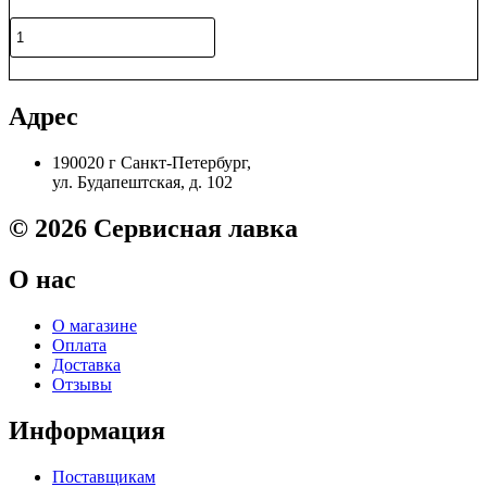
Количество
товара
302HS24250
В корзину
/
2HS24250
Адрес
Подшипник
правый
190020 г Санкт-Петербург,
вала
ул. Будапештская, д. 102
переноса
Kyocera
FS-
© 2026 Сервисная лавка
1028/1100/1300/1128
Original
О нас
О магазине
Оплата
Доставка
Отзывы
Информация
Поставщикам