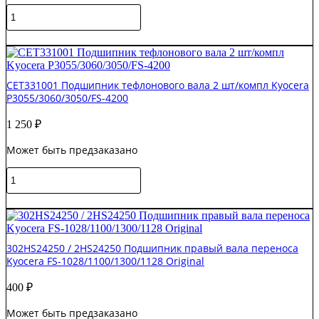
Количество
товара
CET361005
В корзину
Бушинг
тефлонового
вала
CET331001 Подшипник тефлонового вала 2 шт/компл Kyocera
для
P3055/3060/3050/FS-4200
Kyocera
P3045dn/P3055dn
1 250
₽
комплект
2
Может быть предзаказано
шт
Количество
товара
CET331001
В корзину
Подшипник
тефлонового
вала
302HS24250 / 2HS24250 Подшипник правый вала переноса
2
Kyocera FS-1028/1100/1300/1128 Original
шт/
компл
400
₽
Kyocera
P3055/3060/3050/FS-
Может быть предзаказано
4200