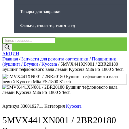
Товары для заправки
Фольга , изолента, скотч и тд
Поиск
товаров
АКЦИИ
Главная
/
Запчасти для ремонта оргтехники
/
Подшипник
(бушинг) / Втулки
/
Kyocera
/ 5MVX441XN001 / 2BR20180
Бушинг тефлонового вала левый Kyocera Mita FS-1800 S’tech
Артикул
3300192711
Категория
Kyocera
5MVX441XN001 / 2BR20180