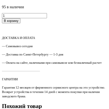
95 в наличии
Количество
товара
В корзину
5MVX441XN001
/
2BR20180
Бушинг
ДОСТАВКА И ОПЛАТА
тефлонового
вала
— Самовывоз сегодня
левый
Kyocera
— Доставка по Санкт-Петербургу — 1-3 дня
Mita
— Оплата на сайте, наличными при самовывозе или безналичный расчет
FS-
1800
————————————
S’tech
ГАРАНТИИ
Гарантия 12 месяцев от фирменного сервисного центра на это устройство.
Возврат устройства в течении 14 дней с момента покупки при наличии
заводского брака.
Похожий товар