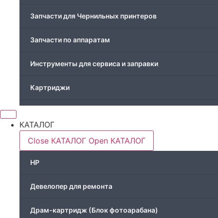
Запчасти для Чернильных принтеров
Запчасти по аппаратам
Инструменты для сервиса и заправки
Картриджи
Компьютеры и периферийные устройства
КАТАЛОГ
Оргтехника / Принтеры, Копиры и МФУ
Close КАТАЛОГ
Open КАТАЛОГ
Память для принтера
HP
Печатающая головка для принтера
Девелопер для ремонта
Ремонт принтера. Услуги Сервисного центра.
Драм-картридж (Блок фотоарабана)