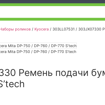
 Наборы роликов
/
Kyocera
/ 303LL07531 / 303JX07330 Ре
330 Ремень подачи бум
S’tech