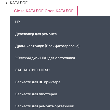
Печатающая головка для принтера
КАТАЛОГ
Close КАТАЛОГ
Open КАТАЛОГ
Ремонт принтера. Услуги Сервисного центра.
HP
Скрепки для финишера
Девелопер для ремонта
Средства для сервиса / Оборудование
Драм-картридж (Блок фотоарабана)
Стяжки для кабеля
Жесткий диск HDD для оргтехники
Товары без категории
ЗАПЧАСТИ FUJITSU
Товары для заправки
Запчасти для 3D принтера
Фольга , изолента, скотч и тд
Запчасти для плоттеров
Запчасти для ремонта оргтехники