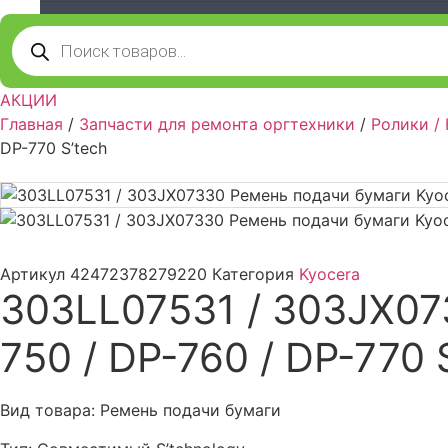
Компьютеры и периферийные устройства
Поиск
товаров
Оргтехника / Принтеры, Копиры и МФУ
АКЦИИ
Главная
/
Запчасти для ремонта оргтехники
/
Ролики /
Память для принтера
DP-770 S’tech
Печатающая головка для принтера
Ремонт принтера. Услуги Сервисного центра.
Скрепки для финишера
Артикул
42472378279220
Категория
Kyocera
303LL07531 / 303JX07
Средства для сервиса / Оборудование
750 / DP-760 / DP-770 
Стяжки для кабеля
Вид товара: Ремень подачи бумаги
Товары без категории