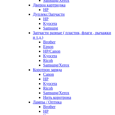
Samsung/Xerox
Дверца картриджа
HP
Дуплекс/Запчасти
HP
Kyocera
Samsung
Запчасти разные ( пластик, флаги , рычажки
и т.д.)
Brother
Epson
HP/Canon
Kyocera
Ricoh
Samsung/Xerox
Коротрон заряда
Canon
HP
Kyocera
Ricoh
Samsung/Xerox
Нить коротрона
Лампы / Оптика
Brother
HP