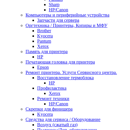
Sharp
НР/Сanon
Компьютеры и периферийные устройства
Запчасти для сервера
Оргтехника / Принтеры, Копиры и МФУ
Brother
Kyocera
Pantum
Xerox
Память для принтера
HP
Печатающая головка для принтера
Epson
Ремонт принтера. Услуги Сервисного центра.
Восстановление термоблока
HP
Профилактика
Xerox
Ремонт техники
HP/Canon
Скрепки для финишера
Kyocera
Средства для сервиса / Оборудование
Воздух (сжатый газ)
Пылесосы/Доп. оборудование