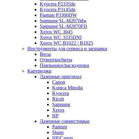
Kyocera P2335dn
Kyocera P3145dn
Pantum P3300DW
Samsung SL-M2070dw
Samsung SL-M2870FD
Xerox WC 3045
Xerox WC 3335DNI
Xerox WC B1022 / B1025
Инструменты для сервиса и заправки
Весы
Отвертки/биты
Паяльники/расходники
Картриджи
Лазерные оригинал
Canon
Konica Minolta
Kyocera
Ricoh
Samsung
Xerox
НР
Лазерные совместимые
Pantum
Sharp
НР/Сanon