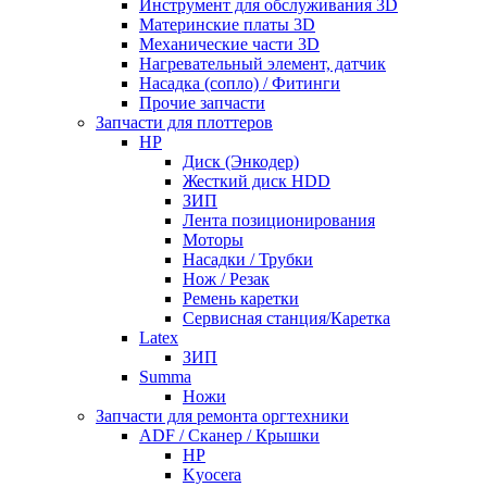
Инструмент для обслуживания 3D
Материнские платы 3D
Механические части 3D
Нагревательный элемент, датчик
Насадка (сопло) / Фитинги
Прочие запчасти
Запчасти для плоттеров
HP
Диск (Энкодер)
Жесткий диск HDD
ЗИП
Лента позиционирования
Моторы
Насадки / Трубки
Нож / Резак
Ремень каретки
Сервисная станция/Каретка
Latex
ЗИП
Summa
Ножи
Запчасти для ремонта оргтехники
ADF / Сканер / Крышки
HP
Kyocera