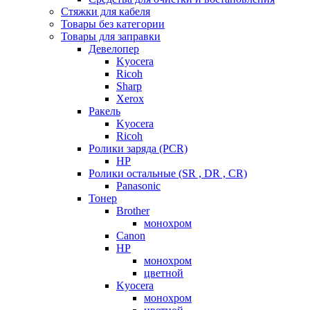
Стяжки для кабеля
Товары без категории
Товары для заправки
Девелопер
Kyocera
Ricoh
Sharp
Xerox
Ракель
Kyocera
Ricoh
Ролики заряда (PCR)
HP
Ролики остальные (SR , DR , CR)
Panasonic
Тонер
Brother
монохром
Canon
HP
монохром
цветной
Kyocera
монохром