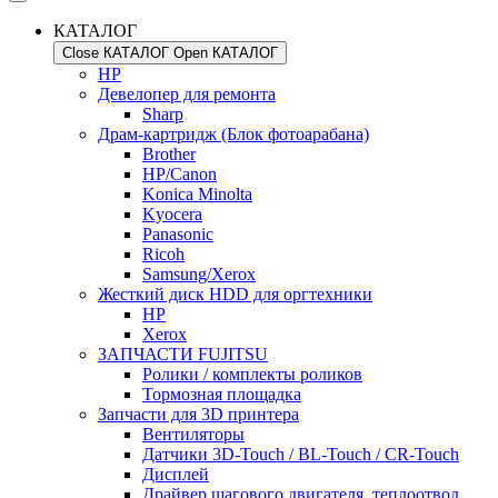
КАТАЛОГ
Close КАТАЛОГ
Open КАТАЛОГ
HP
Девелопер для ремонта
Sharp
Драм-картридж (Блок фотоарабана)
Brother
HP/Canon
Konica Minolta
Kyocera
Panasonic
Ricoh
Samsung/Xerox
Жесткий диск HDD для оргтехники
HP
Xerox
ЗАПЧАСТИ FUJITSU
Ролики / комплекты роликов
Тормозная площадка
Запчасти для 3D принтера
Вентиляторы
Датчики 3D-Touch / BL-Touch / CR-Touch
Дисплей
Драйвер шагового двигателя, теплоотвод