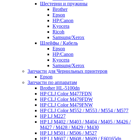
Шестерни и пружины
Brother
Epson
HP/Canon
Kyocera
Ricoh
Samsung/Xerox
Шлейфы / Кабель
Epson
HP/Canon
Kyocera
Samsung/Xerox
Запчасти для Чернильных принтеров
Epson
Запчасти по аппаратам
Brother HL-5100dn
HP CLJ Color M477FDN
HP CLJ Color M479FDW
HP CLJ Color M479FNW
HP CLJ Color M552 / M553 / M554 / M577
HP LJ M227
HP LJ M402 / M403 / M404 / M405 / M426 /
M427 / M428 / M429 / M430
HP LJ M501 / M506 / M527
HP LJ M607 / M608 / M609 / E60165dn