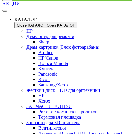
АКЦИИ
КАТАЛОГ
Close КАТАЛОГ
Open КАТАЛОГ
HP
Девелопер для ремонта
Sharp
Драм-картридж (Блок фотоарабана)
Brother
HP/Canon
Konica Minolta
Kyocera
Panasonic
Ricoh
Samsung/Xerox
Жесткий диск HDD для оргтехники
HP
Xerox
ЗАПЧАСТИ FUJITSU
Ролики / комплекты роликов
Тормозная площадка
Запчасти для 3D принтера
Вентиляторы
Датчики 3D-Touch / BL-Touch / CR-Touch