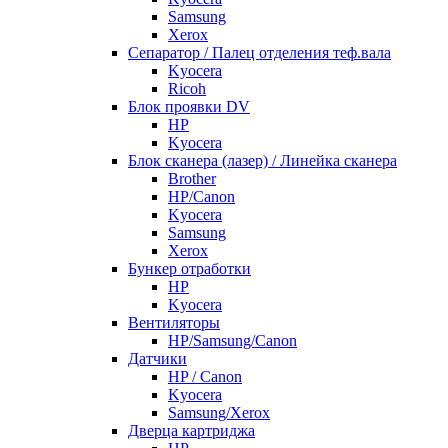
Samsung
Xerox
Cепаратор / Палец отделения теф.вала
Kyocera
Ricoh
Блок проявки DV
HP
Kyocera
Блок сканера (лазер) / Линейка сканера
Brother
HP/Canon
Kyocera
Samsung
Xerox
Бункер отработки
HP
Kyocera
Вентиляторы
HP/Samsung/Canon
Датчики
HP / Canon
Kyocera
Samsung/Xerox
Дверца картриджа