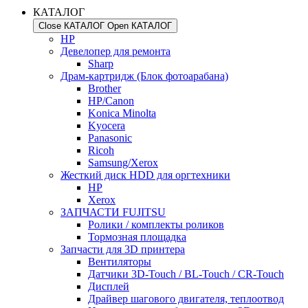
КАТАЛОГ
Close КАТАЛОГ
Open КАТАЛОГ
HP
Девелопер для ремонта
Sharp
Драм-картридж (Блок фотоарабана)
Brother
HP/Canon
Konica Minolta
Kyocera
Panasonic
Ricoh
Samsung/Xerox
Жесткий диск HDD для оргтехники
HP
Xerox
ЗАПЧАСТИ FUJITSU
Ролики / комплекты роликов
Тормозная площадка
Запчасти для 3D принтера
Вентиляторы
Датчики 3D-Touch / BL-Touch / CR-Touch
Дисплей
Драйвер шагового двигателя, теплоотвод