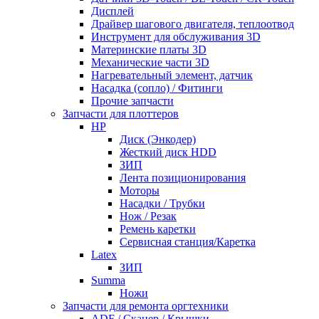
Дисплей
Драйвер шагового двигателя, теплоотвод
Инструмент для обслуживания 3D
Материнские платы 3D
Механические части 3D
Нагревательный элемент, датчик
Насадка (сопло) / Фитинги
Прочие запчасти
Запчасти для плоттеров
HP
Диск (Энкодер)
Жесткий диск HDD
ЗИП
Лента позиционирования
Моторы
Насадки / Трубки
Нож / Резак
Ремень каретки
Сервисная станция/Каретка
Latex
ЗИП
Summa
Ножи
Запчасти для ремонта оргтехники
ADF / Сканер / Крышки