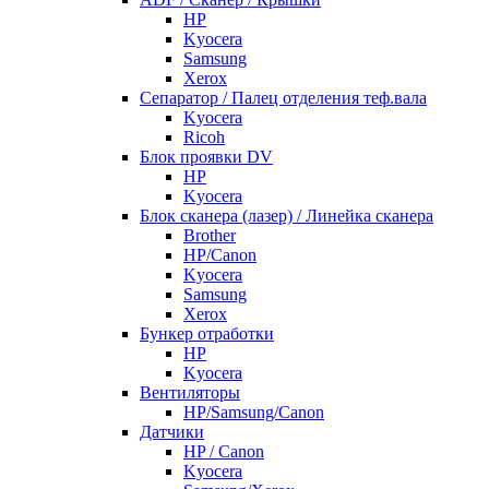
HP
Kyocera
Samsung
Xerox
Cепаратор / Палец отделения теф.вала
Kyocera
Ricoh
Блок проявки DV
HP
Kyocera
Блок сканера (лазер) / Линейка сканера
Brother
HP/Canon
Kyocera
Samsung
Xerox
Бункер отработки
HP
Kyocera
Вентиляторы
HP/Samsung/Canon
Датчики
HP / Canon
Kyocera