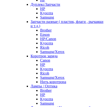
HP
Дуплекс/Запчасти
HP
Kyocera
Samsung
Запчасти разные ( пластик, флаги , рычажки
и т.д.)
Brother
Epson
HP/Canon
Kyocera
Ricoh
Samsung/Xerox
Коротрон заряда
Canon
HP
Kyocera
Ricoh
Samsung/Xerox
Нить коротрона
Лампы / Оптика
Brother
HP
Kyocera
Samsung