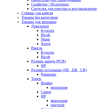
Салфетки / Полотенца
Средства для очистки и востановления
Стяжки для кабеля
Товары без категории
Товары для заправки
Девелопер
Kyocera
Ricoh
Sharp
Xerox
Ракель
Kyocera
Ricoh
Ролики заряда (PCR)
HP
Ролики остальные (SR , DR , CR)
Panasonic
Тонер
Brother
монохром
Canon
HP
монохром
цветной