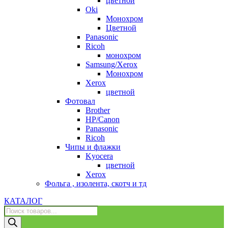
цветной
Oki
Монохром
Цветной
Panasonic
Ricoh
монохром
Samsung/Xerox
Монохром
Xerox
цветной
Фотовал
Brother
HP/Canon
Panasonic
Ricoh
Чипы и флажки
Kyocera
цветной
Xerox
Фольга , изолента, скотч и тд
КАТАЛОГ
Поиск
товаров