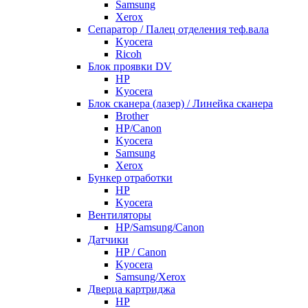
Samsung
Xerox
Cепаратор / Палец отделения теф.вала
Kyocera
Ricoh
Блок проявки DV
HP
Kyocera
Блок сканера (лазер) / Линейка сканера
Brother
HP/Canon
Kyocera
Samsung
Xerox
Бункер отработки
HP
Kyocera
Вентиляторы
HP/Samsung/Canon
Датчики
HP / Canon
Kyocera
Samsung/Xerox
Дверца картриджа
HP