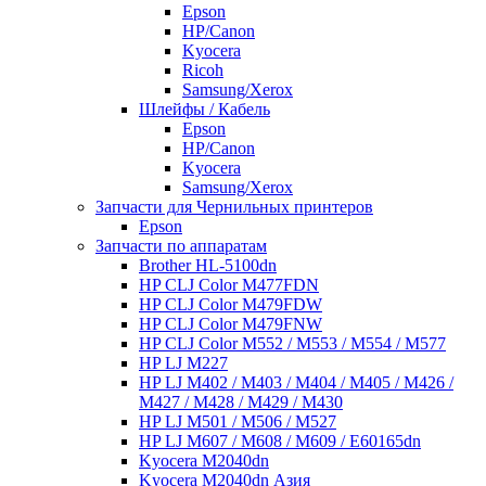
Epson
HP/Canon
Kyocera
Ricoh
Samsung/Xerox
Шлейфы / Кабель
Epson
HP/Canon
Kyocera
Samsung/Xerox
Запчасти для Чернильных принтеров
Epson
Запчасти по аппаратам
Brother HL-5100dn
HP CLJ Color M477FDN
HP CLJ Color M479FDW
HP CLJ Color M479FNW
HP CLJ Color M552 / M553 / M554 / M577
HP LJ M227
HP LJ M402 / M403 / M404 / M405 / M426 /
M427 / M428 / M429 / M430
HP LJ M501 / M506 / M527
HP LJ M607 / M608 / M609 / E60165dn
Kyocera M2040dn
Kyocera M2040dn Азия