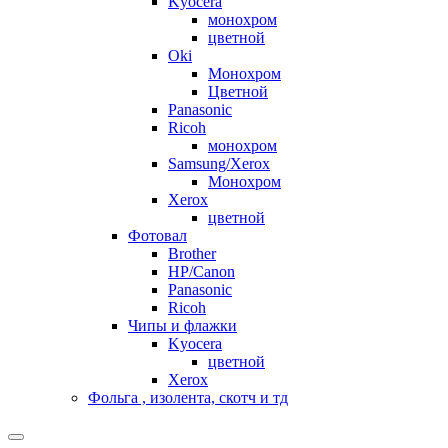
Kyocera
монохром
цветной
Oki
Монохром
Цветной
Panasonic
Ricoh
монохром
Samsung/Xerox
Монохром
Xerox
цветной
Фотовал
Brother
HP/Canon
Panasonic
Ricoh
Чипы и флажки
Kyocera
цветной
Xerox
Фольга , изолента, скотч и тд