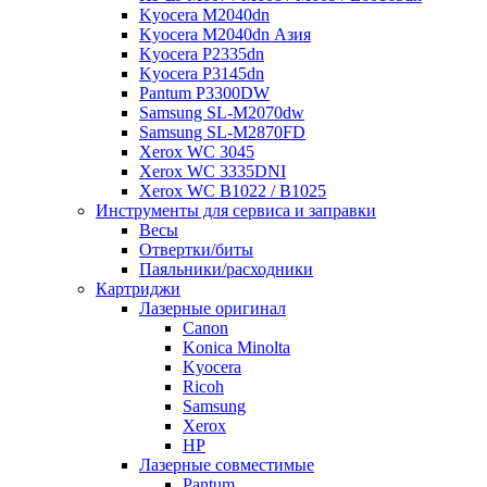
Kyocera M2040dn
Kyocera M2040dn Азия
Kyocera P2335dn
Kyocera P3145dn
Pantum P3300DW
Samsung SL-M2070dw
Samsung SL-M2870FD
Xerox WC 3045
Xerox WC 3335DNI
Xerox WC B1022 / B1025
Инструменты для сервиса и заправки
Весы
Отвертки/биты
Паяльники/расходники
Картриджи
Лазерные оригинал
Canon
Konica Minolta
Kyocera
Ricoh
Samsung
Xerox
НР
Лазерные совместимые
Pantum