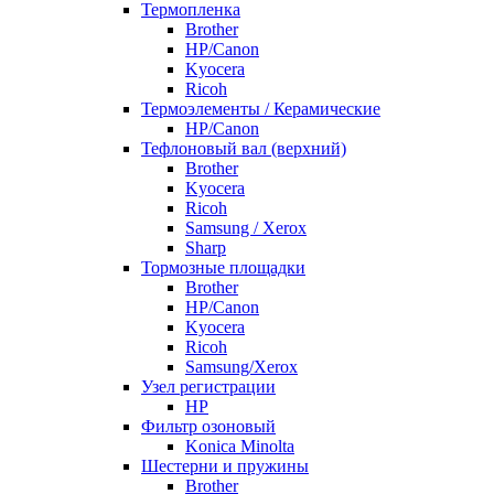
Термопленка
Brother
HP/Canon
Kyocera
Ricoh
Термоэлементы / Керамические
HP/Canon
Тефлоновый вал (верхний)
Brother
Kyocera
Ricoh
Samsung / Xerox
Sharp
Тормозные площадки
Brother
HP/Canon
Kyocera
Ricoh
Samsung/Xerox
Узел регистрации
HP
Фильтр озоновый
Konica Minolta
Шестерни и пружины
Brother