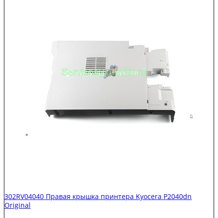
302RV04040 Правая крышка принтера Kyocera P2040dn
Original