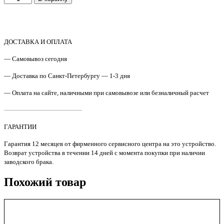
товара
302RV94010
Крышка
передняя
в
ДОСТАВКА И ОПЛАТА
сборе
— Самовывоз сегодня
Kyocera
P2335/P2040
— Доставка по Санкт-Петербургу — 1-3 дня
Original
— Оплата на сайте, наличными при самовывозе или безналичный расчет
————————————
ГАРАНТИИ
Гарантия 12 месяцев от фирменного сервисного центра на это устройство.
Возврат устройства в течении 14 дней с момента покупки при наличии
заводского брака.
Похожий товар