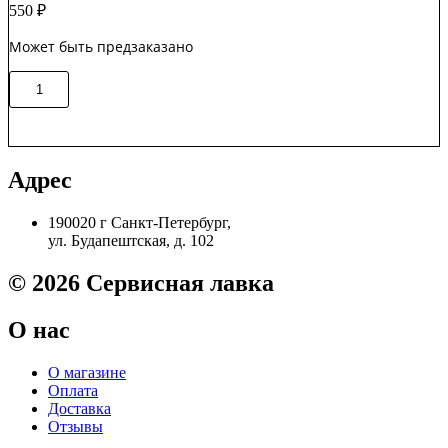
550
₽
Может быть предзаказано
Количество
В корзину
товара
302RV04040
Правая
крышка
принтера
Адрес
Kyocera
P2040dn
190020 г Санкт-Петербург,
Original
ул. Будапештская, д. 102
© 2026 Сервисная лавка
О нас
О магазине
Оплата
Доставка
Отзывы