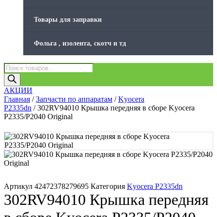
Товары для заправки
Фольга , изолента, скотч и тд
Поиск
товаров
АКЦИИ
Главная
/
Запчасти по аппаратам
/
Kyocera
P2335dn
/ 302RV94010 Крышка передняя в сборе Kyocera
P2335/P2040 Original
Артикул
42472378279695
Категория
Kyocera P2335dn
302RV94010 Крышка передняя