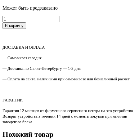
Может быть предзаказано
Количество
товара
В корзину
302KV94160
Узел
переноса
изображения
ДОСТАВКА И ОПЛАТА
Kyocera
ECOSYS
— Самовывоз сегодня
P6021
Original
— Доставка по Санкт-Петербургу — 1-3 дня
— Оплата на сайте, наличными при самовывозе или безналичный расчет
————————————
ГАРАНТИИ
Гарантия 12 месяцев от фирменного сервисного центра на это устройство.
Возврат устройства в течении 14 дней с момента покупки при наличии
заводского брака.
Похожий товар