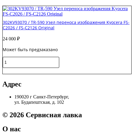
302KV93070 / TR-590 Узел переноса изображения Kyocera FS-
C2026 / FS-C2126 Original
24 000
₽
Может быть предзаказано
Количество
товара
302KV93070
В корзину
/
TR-
Адрес
590
Узел
190020 г Санкт-Петербург,
переноса
ул. Будапештская, д. 102
изображения
Kyocera
FS-
© 2026 Сервисная лавка
C2026
/
О нас
FS-