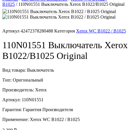
B1025
/ 110N01551 Выключатель Xerox B1022/B1025 Original
Память для принтера
Печатающая головка для принтера
Артикул
42472378280488
Категория
Xerox WC B1022 / B1025
Ремонт принтера. Услуги Сервисного центра.
110N01551 Выключатель Xerox
Скрепки для финишера
B1022/B1025 Original
Средства для сервиса / Оборудование
Вид товара: Выключатель
Стяжки для кабеля
Тип: Оригинальный
Производитель: Xerox
Товары без категории
Артикул: 110N01551
Товары для заправки
Гарантия: Гарантия Производителя
Фольга , изолента, скотч и тд
Применение: Xerox WC B1022 / B1025