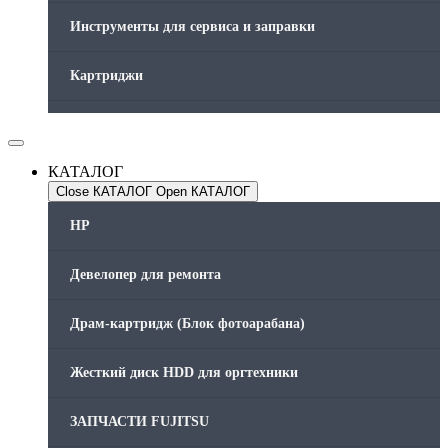
Инструменты для сервиса и заправки
Картриджи
Компьютеры и периферийные устройства
КАТАЛОГ
Оргтехника / Принтеры, Копиры и МФУ
Close КАТАЛОГ
Open КАТАЛОГ
Память для принтера
HP
Печатающая головка для принтера
Девелопер для ремонта
Ремонт принтера. Услуги Сервисного центра.
Драм-картридж (Блок фотоарабана)
Скрепки для финишера
Жесткий диск HDD для оргтехники
Средства для сервиса / Оборудование
ЗАПЧАСТИ FUJITSU