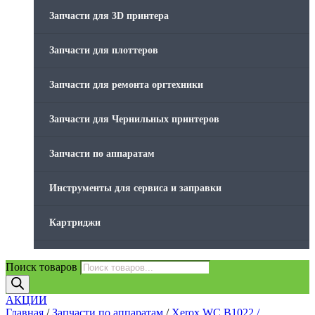
Стяжки для кабеля
Запчасти для 3D принтера
Товары без категории
Запчасти для плоттеров
Товары для заправки
Запчасти для ремонта оргтехники
Фольга , изолента, скотч и тд
Запчасти для Чернильных принтеров
Запчасти по аппаратам
Инструменты для сервиса и заправки
Картриджи
Компьютеры и периферийные устройства
Поиск товаров
Оргтехника / Принтеры, Копиры и МФУ
АКЦИИ
Главная
/
Запчасти по аппаратам
/
Xerox WC B1022 /