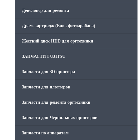
Девелопер для ремонта
Скрепки для финишера
Драм-картридж (Блок фотоарабана)
Средства для сервиса / Оборудование
Жесткий диск HDD для оргтехники
Стяжки для кабеля
ЗАПЧАСТИ FUJITSU
Товары без категории
Запчасти для 3D принтера
Товары для заправки
Запчасти для плоттеров
Фольга , изолента, скотч и тд
Запчасти для ремонта оргтехники
Запчасти для Чернильных принтеров
Запчасти по аппаратам