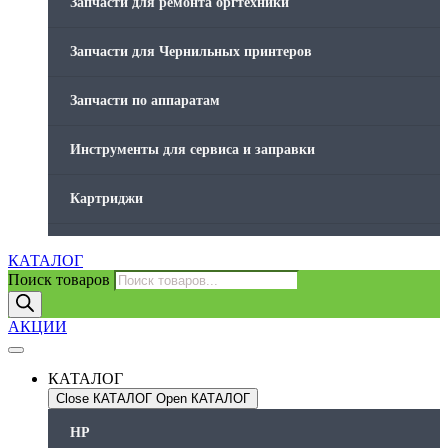
Запчасти для ремонта оргтехники
Запчасти для Чернильных принтеров
Запчасти по аппаратам
Инструменты для сервиса и заправки
Картриджи
Компьютеры и периферийные устройства
КАТАЛОГ
Поиск товаров
Оргтехника / Принтеры, Копиры и МФУ
АКЦИИ
Память для принтера
КАТАЛОГ
Печатающая головка для принтера
Close КАТАЛОГ
Open КАТАЛОГ
HP
Ремонт принтера. Услуги Сервисного центра.