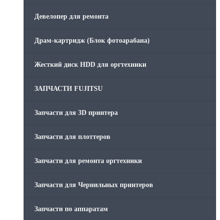
Девелопер для ремонта
Скрепки для финишера
Драм-картридж (Блок фотоарабана)
Средства для сервиса / Оборудование
Жесткий диск HDD для оргтехники
Стяжки для кабеля
ЗАПЧАСТИ FUJITSU
Товары без категории
Запчасти для 3D принтера
Товары для заправки
Запчасти для плоттеров
Фольга , изолента, скотч и тд
Запчасти для ремонта оргтехники
Запчасти для Чернильных принтеров
Запчасти по аппаратам