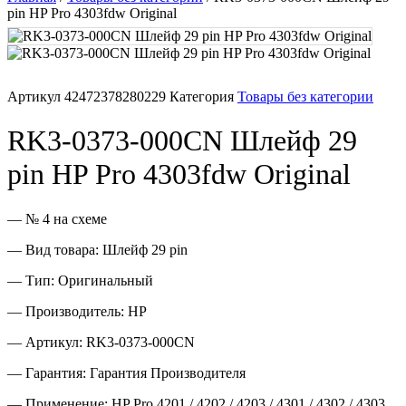
pin HP Pro 4303fdw Original
Память для принтера
Печатающая головка для принтера
Артикул
42472378280229
Категория
Товары без категории
Ремонт принтера. Услуги Сервисного центра.
RK3-0373-000CN Шлейф 29
Скрепки для финишера
pin HP Pro 4303fdw Original
Средства для сервиса / Оборудование
— № 4 на схеме
Стяжки для кабеля
— Вид товара: Шлейф 29 pin
— Тип: Оригинальный
Товары без категории
— Производитель: HP
Товары для заправки
— Артикул: RK3-0373-000CN
Фольга , изолента, скотч и тд
— Гарантия: Гарантия Производителя
— Применение: HP Pro 4201 / 4202 / 4203 / 4301 / 4302 / 4303