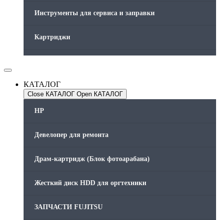
Инструменты для сервиса и заправки
Картриджи
Компьютеры и периферийные устройства
КАТАЛОГ
Оргтехника / Принтеры, Копиры и МФУ
Close КАТАЛОГ
Open КАТАЛОГ
Память для принтера
HP
Печатающая головка для принтера
Девелопер для ремонта
Ремонт принтера. Услуги Сервисного центра.
Драм-картридж (Блок фотоарабана)
Скрепки для финишера
Жесткий диск HDD для оргтехники
Средства для сервиса / Оборудование
ЗАПЧАСТИ FUJITSU