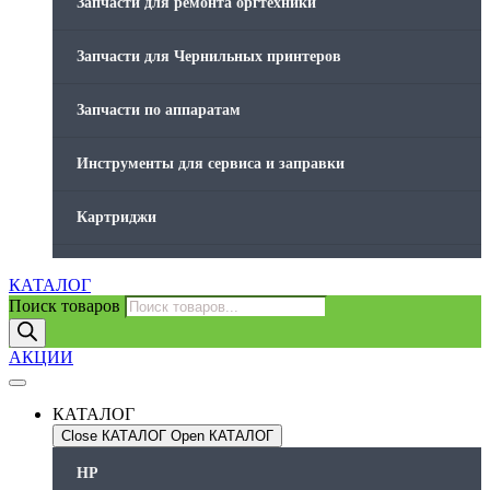
Запчасти для ремонта оргтехники
Запчасти для Чернильных принтеров
Запчасти по аппаратам
Инструменты для сервиса и заправки
Картриджи
Компьютеры и периферийные устройства
КАТАЛОГ
Поиск товаров
Оргтехника / Принтеры, Копиры и МФУ
АКЦИИ
Память для принтера
КАТАЛОГ
Печатающая головка для принтера
Close КАТАЛОГ
Open КАТАЛОГ
HP
Ремонт принтера. Услуги Сервисного центра.