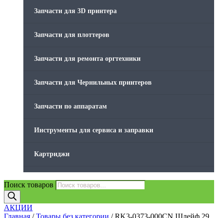
Стяжки для кабеля
Запчасти для 3D принтера
Товары без категории
Запчасти для плоттеров
Товары для заправки
Запчасти для ремонта оргтехники
Фольга , изолента, скотч и тд
Запчасти для Чернильных принтеров
Запчасти по аппаратам
Инструменты для сервиса и заправки
Картриджи
Компьютеры и периферийные устройства
Поиск товаров
Оргтехника / Принтеры, Копиры и МФУ
АКЦИИ
Главная
/
Товары без категории
/ RK3-0373-000CN Шлейф 29