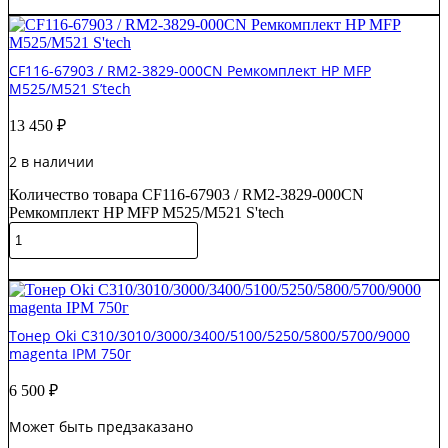
В корзину
CF116-67903 / RM2-3829-000CN Ремкомплект HP MFP
M525/M521 S’tech
13 450
₽
2 в наличии
Количество товара CF116-67903 / RM2-3829-000CN
Ремкомплект HP MFP M525/M521 S'tech
В корзину
Тонер Oki C310/3010/3000/3400/5100/5250/5800/5700/9000
magenta IPM 750г
6 500
₽
Может быть предзаказано