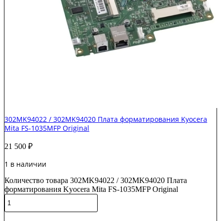
302MK94022 / 302MK94020 Плата форматирования Kyocera
Mita FS-1035MFP Original
21 500
₽
1 в наличии
Количество товара 302MK94022 / 302MK94020 Плата
форматирования Kyocera Mita FS-1035MFP Original
В корзину