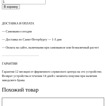
Количество
товара
В корзину
CF116-
67918
Сканер
в
ДОСТАВКА И ОПЛАТА
сборе
HP
— Самовывоз сегодня
LJ
Ent
— Доставка по Санкт-Петербургу — 1-3 дня
500
— Оплата на сайте, наличными при самовывозе или безналичный расчет
MFP
M525
————————————
Original
ГАРАНТИИ
Гарантия 12 месяцев от фирменного сервисного центра на это устройство.
Возврат устройства в течении 14 дней с момента покупки при наличии
заводского брака.
Похожий товар