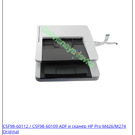
C5F98-60112 / C5F98-60109 ADF и сканер HP Pro M426/M274
Original