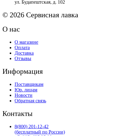
ул. Будапештская, д. 102
HP
Ent
M631/M632
© 2026 Сервисная лавка
Original
О нас
О магазине
Оплата
Доставка
Отзывы
Информация
Поставщикам
Юр. лицам
Новости
Обратная связь
Контакты
8(800) 201-12-42
(бесплатный по России)