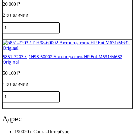
20 000
₽
2 в наличии
Количество
товара
W1A73-
В корзину
60108
/
W1A73-
5851-7203 / J1H98-60002 Автоподатчик HP Ent M631/M632
60101
Original
Сканер
/
50 100
₽
ADF
в
1 в наличии
сборе
HP
Количество
M429
товара
Original
5851-
В корзину
7203
/
Адрес
J1H98-
60002
190020 г Санкт-Петербург,
Автоподатчик