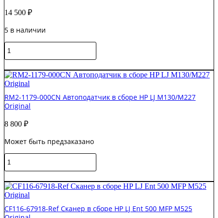
14 500
₽
5 в наличии
Количество
товара
C5F98-
В корзину
60112
/
C5F98-
RM2-1179-000CN Автоподатчик в сборе HP LJ M130/M227
60109
Original
ADF
и
8 800
₽
сканер
HP
Может быть предзаказано
Pro
M426/M274
Количество
Original
товара
RM2-
В корзину
1179-
000CN
Автоподатчик
CF116-67918-Ref Сканер в сборе HP LJ Ent 500 MFP M525
в
Original