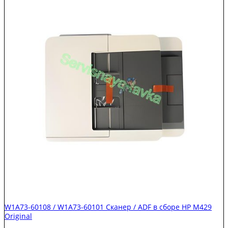
67911
Автоподатчик
HP
M578/M507/MFP
E52545
Workflow
Original
W1A73-60108 / W1A73-60101 Сканер / ADF в сборе HP M429
Original