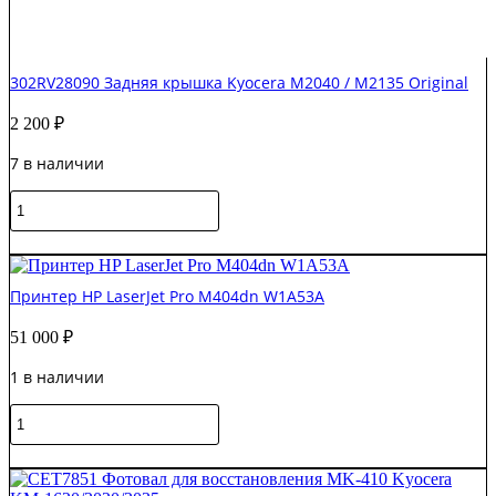
302RV28090 Задняя крышка Kyocera M2040 / M2135 Original
2 200
₽
7 в наличии
Количество
товара
302RV28090
В корзину
Задняя
крышка
Принтер HP LaserJet Pro M404dn W1A53A
Kyocera
M2040
51 000
₽
/
M2135
1 в наличии
Original
Количество
товара
Принтер
В корзину
HP
LaserJet