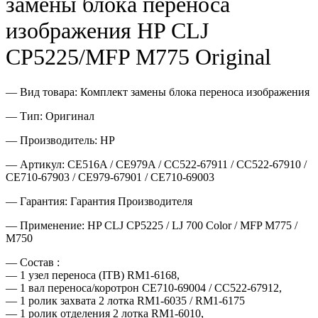
замены блока переноса
изображения HP CLJ
CP5225/MFP M775 Original
— Вид товара: Комплект замены блока переноса изображения
— Тип: Оригинал
— Производитель: HP
— Артикул: CE516A / CE979A / CC522-67911 / CC522-67910 /
CE710-67903 / CE979-67901 / CE710-69003
— Гарантия: Гарантия Производителя
— Применение: HP CLJ CP5225 / LJ 700 Color / MFP M775 /
M750
— Cостав :
— 1 узел переноса (ITB) RM1-6168,
— 1 вал переноса/коротрон CE710-69004 / CC522-67912,
— 1 ролик захвата 2 лотка RM1-6035 / RM1-6175
— 1 ролик отделения 2 лотка RM1-6010,