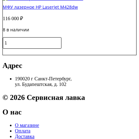
C310/3010/3000/3400/5100/5250/5800/5700/9000
МФУ лазерное HP LaserJet M428dw
cyan
IPM
116 000
₽
750г
8 в наличии
Количество
товара
МФУ
В корзину
лазерное
HP
Адрес
LaserJet
M428dw
190020 г Санкт-Петербург,
ул. Будапештская, д. 102
© 2026 Сервисная лавка
О нас
О магазине
Оплата
Доставка