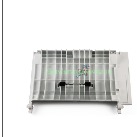
/
302NX94041
Главная
плата
Kyocera
M3540idn
Original