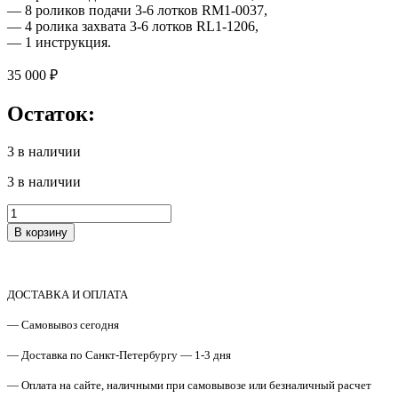
— 8 роликов подачи 3-6 лотков RM1-0037,
— 4 ролика захвата 3-6 лотков RL1-1206,
— 1 инструкция.
35 000
₽
Остаток:
3 в наличии
3 в наличии
Количество
товара
В корзину
CE979A
/
CE516A
Комплект
ДОСТАВКА И ОПЛАТА
замены
блока
— Самовывоз сегодня
переноса
изображения
— Доставка по Санкт-Петербургу — 1-3 дня
HP
— Оплата на сайте, наличными при самовывозе или безналичный расчет
CLJ