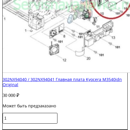
302NX94040 / 302NX94041 Главная плата Kyocera M3540idn
Original
30 000
₽
Может быть предзаказано
Количество
товара
302NX94040
В корзину