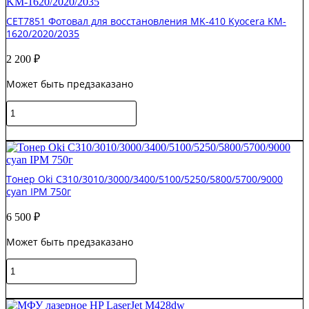
Pro
CET7851 Фотовал для восстановления MK-410 Kyocera KM-
M404dn
1620/2020/2035
W1A53A
2 200
₽
Может быть предзаказано
Количество
товара
CET7851
В корзину
Фотовал
для
восстановления
Тонер Oki C310/3010/3000/3400/5100/5250/5800/5700/9000
MK-
cyan IPM 750г
410
Kyocera
6 500
₽
KM-
1620/2020/2035
Может быть предзаказано
Количество
товара
Тонер
В корзину
Oki